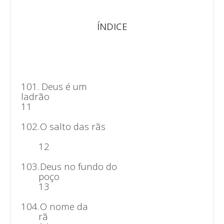
ÍNDICE
101. Deus é um
ladr
11
102.
O salto das rãs
12
103.
Deus no fundo do
poç
13
104.
O nome da
r