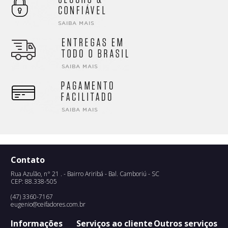
Contato
Rua Azulão, n° 21 . - Bairro Ariribá - Bal. Camboriú - SC
CEP: 88.338-505
(47) 3360-7167
eugenio@ceifadores.com.br
Informações
Serviços ao cliente
Outros serviços