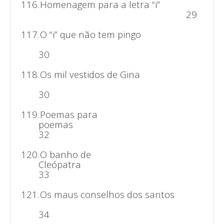
116.
Homenagem para a letra “i”
29
117.
O “i” que não tem pingo
30
118.
Os mil vestidos de Gina
30
119.
Poemas para
poem
32
120.
O banho de
Cleópa
33
121.
Os maus conselhos dos santos
34