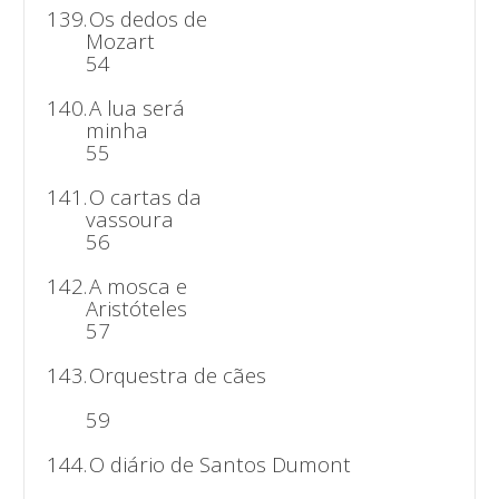
139.
Os dedos de
Moza
54
140.
A lua será
min
55
141.
O cartas da
vassou
56
142.
A mosca e
Aristóte
57
143.
Orquestra de cães
59
144.
O diário de Santos Dumont