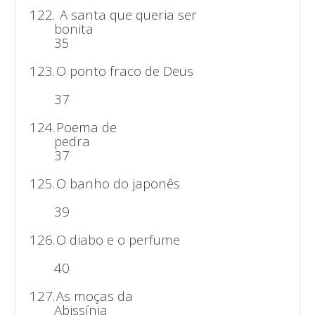
122.
A santa que queria ser
bonit
35
123.
O ponto fraco de Deus
37
124.
Poema de
ped
37
125.
O banho do japonês
39
126.
O diabo e o perfume
40
127.
As moças da
Abissín