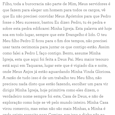
Filho, toda a burocracia não parte de Mim, Meus servidores é
que fazem para eleger um homem para todos os cargos, vê
que Eu não precisei convidar Meus Apóstolos para que Pedro
fosse o Meu sucessor, bastou Eu dizer: Pedro, tu és pedra e
sobre esta pedra edificarei Minha Igreja. Esta palavra até hoje
soa em todo lugar, sempre que este Evangelho é lido. O teu
Meu filho Pedro II ficou para o fim dos tempos, não precisei
usar tanta cerimonia para juntar os que contigo estão. Assim
como falei a Pedro I, faço contigo. Bento, assume Minha
Igreja, esta que aqui foi feita a Deus Pai. Meu maior tesouro
está aqui em Taquaras, lugar este que é vigiado dia e noite,
onde Meus Anjos já estão aguardando Minha Vinda Gloriosa.
A razão de tudo isso é de um trabalho teu Meu filho, não
precisou nada disto que estão fazendo, escolher um para vir
dirigir Minha Igreja, hoje primitiva como eles dizem, o
verdadeiro nome sempre foi este, Casa de Deus, e não de
exploração como hoje se vê pelo mundo inteiro. Minha Casa
virou comercio, mas estas não são mais Minhas, a Minha é
onde existe respeito para Comigo, por isso o diabo põe na