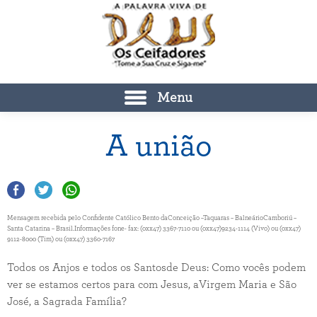
Menu
A união
Mensagem recebida pelo Confidente Católico Bento daConceição –Taquaras – BalneárioCamboriú –
Santa Catarina – Brasil.Informações fone- fax: (0xx47) 3367-7110 ou (0xx47)9234-1114 (Vivo) ou (0xx47)
9112-8000 (Tim) ou (0xx47) 3360-7167
Todos os Anjos e todos os Santosde Deus: Como vocês podem
ver se estamos certos para com Jesus, aVirgem Maria e São
José, a Sagrada Família?