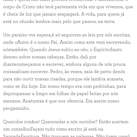
corpo de Cristo não terá partenesta vida em que vivemos, que
é cheia de luz que jamais seapagará. A vida, para quem já
está no céunão lembra mais pelo que passou na terra.
Um paraíso vos espera,é só seguirem as leis por nós escritas,
onde oAutor é o nosso Pai. Assim como este vem escrevendo,
nóstambém. Quando Jesus subiu ao céu, o EspíritoSanto
desceu sobre nossas cabeças. Então, dali por
diantecomeçamos a escrever, embora alguns de nós pouca
coisasabiam escrever. Pedro, às vezes, saía de perto denós
para não ouvir nossas risadas, porque ele lambia acaneta,
como se diz hoje. Em nosso tempo era com pedrinhas, para
depoispassar a limpo em folhas de papel feitas por nós
mesmos. Anatureza é que nos oferecia. Era assim nosso
pergaminho.
Queridos irmãos! Queremdar a nós ouvidos? Então aceitem
um conselho:Façam tudo como escrito já está na
SagradaEscritura. Não troquem as palavras. Não tirem umsó