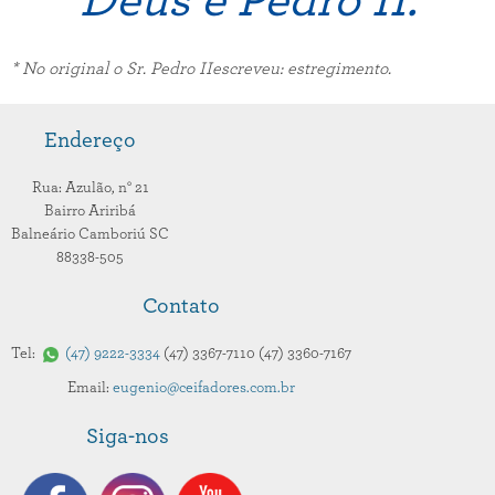
Deus e Pedro II.
* No original o Sr. Pedro IIescreveu
: estregimento.
Endereço
Rua: Azulão,
n° 21
Bairro Ariribá
Balneário Camboriú
SC
88338-505
Contato
Tel:
47
9222-3334
47
3367-7110
47
3360-7167
Email:
eugenio@ceifadores.com.br
Siga-nos