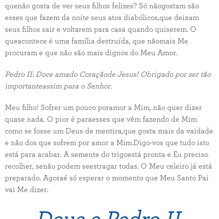
quenão gosta de ver seus filhos felizes? Só nãogostam são
esses que fazem da noite seus atos diabólicos,que deixam
seus filhos sair e voltarem para casa quando quiserem. O
queacontece é uma família destruída, que nãomais Me
procuram e que não são mais dignos do Meu Amor.
Pedro II: Doce amado
C
oraçãode Jesus
!
Obrigado por ser tão
importante
assim para o Senhor.
Meu filho! Sofrer um pouco poramor a Mim, não quer dizer
quase nada. O pior é paraesses que vêm fazendo de Mim
como se fosse um Deus de mentira,que gosta mais da vaidade
e não dos que sofrem por amor a Mim.Digo-vos que tudo isto
está para acabar. A semente do trigoestá pronta e Eu preciso
recolher, senão podem seestragar todas. O Meu celeiro já está
preparado. Agoraé só esperar o momento que Meu Santo Pai
vai Me dizer.