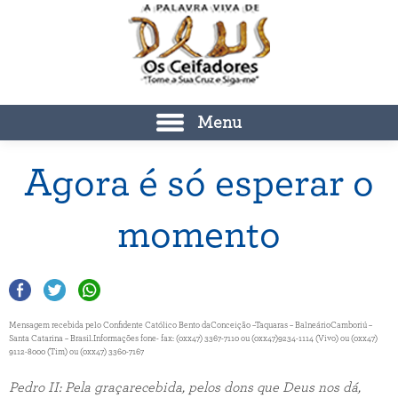
Menu
Agora é só esperar o
momento
Mensagem recebida pelo Confidente Católico Bento daConceição –Taquaras – BalneárioCamboriú –
Santa Catarina – Brasil.Informações fone- fax: (0xx47) 3367-7110 ou (0xx47)9234-1114 (Vivo) ou (0xx47)
9112-8000 (Tim) ou (0xx47) 3360-7167
Pedro II: Pela graçarecebida, pelos dons que Deus nos dá,