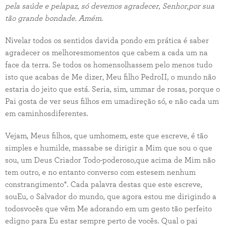
pela saúde e pelapaz, só devemos agradecer
, S
enhor
,
por sua
tão grande bondade. Amém.
Nivelar todos os sentidos davida pondo em prática é saber
agradecer os melhoresmomentos que cabem a cada um na
face da terra. Se todos os homensolhassem pelo menos tudo
isto que acabas de Me dizer, Meu filho PedroII, o mundo não
estaria do jeito que está. Seria, sim, ummar de rosas, porque o
Pai gosta de ver seus filhos em umadireção só, e não cada um
em caminhosdiferentes.
Vejam, Meus filhos, que umhomem, este que escreve, é tão
simples e humilde, massabe se dirigir a Mim que sou o que
sou, um Deus Criador Todo-poderoso,que acima de Mim não
tem outro, e no entanto converso com estesem nenhum
constrangimento*. Cada palavra destas que este escreve,
souEu, o Salvador do mundo, que agora estou me dirigindo a
todosvocês que vêm Me adorando em um gesto tão perfeito
edigno para Eu estar sempre perto de vocês. Qual o pai