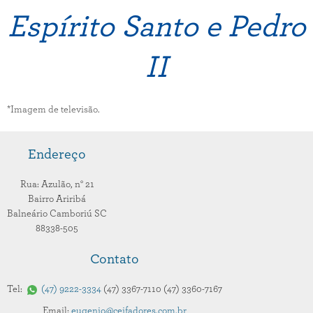
Espírito Santo e Pedro
II
*Imagem de televisão.
Endereço
Rua: Azulão,
n° 21
Bairro Ariribá
Balneário Camboriú
SC
88338-505
Contato
Tel:
47
9222-3334
47
3367-7110
47
3360-7167
Email:
eugenio@ceifadores.com.br