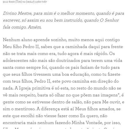
9112-8000 (Tim) ou (0xx47) 3360-7167
Divino Mestre, para mim é o melhor momento, quando é para
escrever, só assim eu sou bem instruído, quando O Senhor
fala comigo. Amém.
Nenhum aluno aprende sozinho, muito menos aqui contigo
Meu filho Pedro II, sabes que a caminhada daqui para frente
não se trata mais como era, tudo agora é mais rápido. Os
adolescentes não mais são doutrinados para terem uma vida
santa como sempre foi, quando os pais faziam de tudo para
que seus filhos tivessem uma boa educação, como tu fizeste
com teus filhos, Pedro II, este povo caminha em direção do
nada. A Igreja primitiva é só esta, no resto do mundo não se
vê mais respeito, basta só olhar no que põem nas imagens*, é
gente como se estivesse dentro de salão, não para Me ouvir, e
sim o mentiroso. A diferença está aí Meus filhos amados, se
este que escolhi não viesse fazer como Eu quero, não
encontraria mais nenhum fazendo Minha Vontade, por isso,