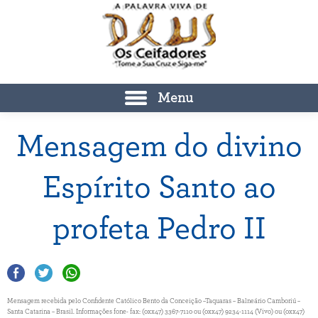
Menu
Mensagem do divino
Espírito Santo ao
profeta Pedro II
Mensagem recebida pelo Confidente Católico Bento da Conceição –Taquaras – Balneário Camboriú –
Santa Catarina – Brasil. Informações fone- fax: (0xx47) 3367-7110 ou (0xx47) 9234-1114 (Vivo) ou (0xx47)