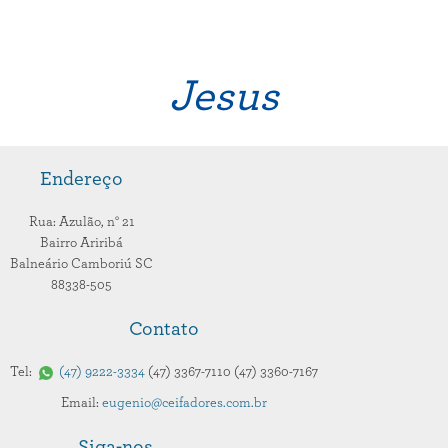
Jesus
Endereço
Rua: Azulão,
n° 21
Bairro Ariribá
Balneário Camboriú
SC
88338-505
Contato
Tel:
47
9222-3334
47
3367-7110
47
3360-7167
Email:
eugenio@ceifadores.com.br
Siga-nos