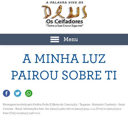
Menu
A MINHA LUZ
PAIROU SOBRE TI
Mensagem recebida pelo Profeta Pedro II (Bento da Conceição) - Taquaras – Balneário Camboriú – Santa
Catarina – Brasil. Informações fone- fax: (0xx47) 3360-7167 ou (0xx47) 9234-1114 (Vivo) ou (0xx47) 9112-
8000 (Tim) ou (0xx47) 3367-7110