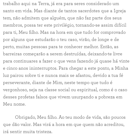
trabalho aqui na Terra, já era para seres considerado um
santo em vida. Mas diante de tantos sacerdotes que a Igreja
tem, não admitem que alguém, que não faz parte dos seus
membros, possa ter este privilégio, tornando-se assim difícil
para ti, Meu filho. Mas na hora em que tudo for comprovado
por alguns que estudarão o teu caso, virão, de longe e de
perto, muitas pessoas para te conhecer melhor. Então, as
barreiras começarão a serem destruídas, deixando-te livre
para continuares a fazer o que vens fazendo já quase há vinte
e cinco anos ininterruptos. Para chegar a este ponto, a Minha
luz pairou sobre ti e nunca mais se afastou, devido a tua fé
perseverante, diante de Mim, neste tempo que tudo é
vergonhoso, seja na classe social ou espiritual, como é o caso
desses profetas falsos que vivem usurpando a pobreza em
Meu nome.
Obrigado, Meu filho. Ao teu modo de vida, são poucos
que dão valor. Mas virá a hora em que quem não acreditou,
irá sentir muita tristeza.