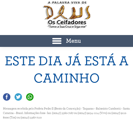
Menu
ESTE DIA JÁ ESTÁ A
CAMINHO
Mensagem recebida pelo Profeta Pedro II (Bento da Conceição) - Taquaras – Balneário Camboriú – Santa
Catarina – Brasil. Informações fone- fax: (0xx47) 3360-7167 ou (0xx47) 9234-1114 (Vivo) ou (0xx47) 9112-
8000 (Tim) ou (0xx47) 3367-7110