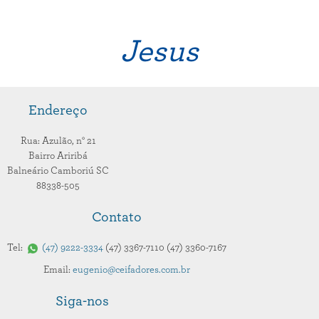
Jesus
Endereço
Rua: Azulão,
n° 21
Bairro Ariribá
Balneário Camboriú
SC
88338-505
Contato
Tel:
47
9222-3334
47
3367-7110
47
3360-7167
Email:
eugenio@ceifadores.com.br
Siga-nos