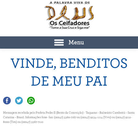
Menu
VINDE, BENDITOS
DE MEU PAI
Mensagem recebida pelo Profeta Pedro II (Bento da Conceição) - Taquaras – Balneário Camboriú – Santa
Catarina – Brasil. Informações fone- fax: (0xx47) 3360-7167 ou (0xx47) 9234-1114 (Vivo) ou (0xx47) 9112-
8000 (Tim) ou (0xx47) 3367-7110