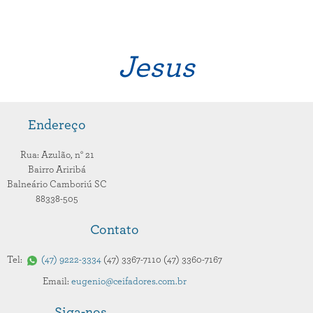
Jesus
Endereço
Rua: Azulão,
n° 21
Bairro Ariribá
Balneário Camboriú
SC
88338-505
Contato
Tel:
47
9222-3334
47
3367-7110
47
3360-7167
Email:
eugenio@ceifadores.com.br
Siga-nos