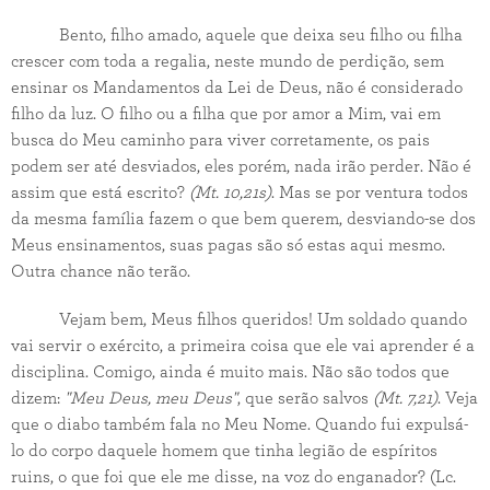
Bento, filho amado, aquele que deixa seu filho ou filha
crescer com toda a regalia, neste mundo de perdição, sem
ensinar os Mandamentos da Lei de Deus, não é considerado
filho da luz. O filho ou a filha que por amor a Mim, vai em
busca do Meu caminho para viver corretamente, os pais
podem ser até desviados, eles porém, nada irão perder. Não é
assim que está escrito?
(Mt. 10,21s)
. Mas se por ventura todos
da mesma família fazem o que bem querem, desviando-se dos
Meus ensinamentos, suas pagas são só estas aqui mesmo.
Outra chance não terão.
Vejam bem, Meus filhos queridos! Um soldado quando
vai servir o exército, a primeira coisa que ele vai aprender é a
disciplina. Comigo, ainda é muito mais. Não são todos que
dizem:
"Meu Deus, meu Deus"
, que serão salvos
(Mt. 7,21)
. Veja
que o diabo também fala no Meu Nome. Quando fui expulsá-
lo do corpo daquele homem que tinha legião de espíritos
ruins, o que foi que ele me disse, na voz do enganador? (Lc.