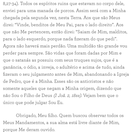
8,27-34). Todos os espíritos ruins que estavam no corpo dele,
enviei para uma manada de porcos. Assim será com a Minha
chegada pela segunda vez, nesta Terra. Aos que são Meus
direi: “Vinde, benditos de Meu Pai, para o lado direito”. Aos
que não Me pertencem, então direi: “Saiam de Mim, malditos,
para o lado esquerdo, porque nada fizeram do que pedi”.
Agora não haverá mais perdão. Uma multidão tão grande vou
perder para sempre. São vidas que foram dadas por Mim e
que o satanás as possuiu com seus truques sujos, que é a
ganância, o ódio, a inveja, o adultério e acima de tudo, ainda
fizeram o seu julgamento antes de Mim, abandonando a Igreja
de Pedro, que é a Minha. Esses são os anticristos e não
somente aqueles que negam a Minha origem, dizendo que
não Sou o Filho de Deus
(I Joã. 2, 18ss)
. Vejam bem que o
único que pode julgar Sou Eu.
Obrigado, Meu filho. Quem buscou observar todos os
Meus Mandamentos, a sua alma está livre diante de Mim,
porque Me deram ouvido.