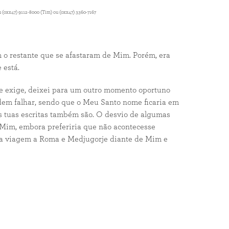
 (0xx47) 9112-8000 (Tim) ou (0xx47) 3360-7167
o restante que se afastaram de Mim. Porém, era
 está.
se exige, deixei para um outro momento oportuno
podem falhar, sendo que o Meu Santo nome ficaria em
as tuas escritas também são. O desvio de algumas
Mim, embora preferiria que não acontecesse
esta viagem a Roma e Medjugorje diante de Mim e