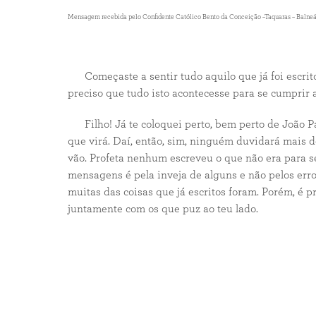
Mensagem recebida pelo Confidente Católico Bento da Conceição –Taquaras – Balneário 
Começaste a sentir tudo aquilo que já foi escrit
preciso que tudo isto acontecesse para se cumprir as
Filho! Já te coloquei perto, bem perto de João Pa
que virá. Daí, então, sim, ninguém duvidará mais d
vão. Profeta nenhum escreveu o que não era para s
mensagens é pela inveja de alguns e não pelos er
muitas das coisas que já escritos foram. Porém, é 
juntamente com os que puz ao teu lado.