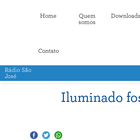
Home
Quem
Download
somos
Contato
Rádio São
José
Iluminado fos