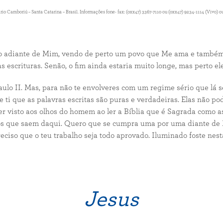
Camboriú – Santa Catarina – Brasil. Informações fone- fax: (0xx47) 3367-7110 ou (0xx47) 9234-1114 (Vivo) ou
o adiante de Mim, vendo de perto um povo que Me ama e também 
 escrituras. Senão, o fim ainda estaria muito longe, mas perto ele
ulo II. Mas, para não te envolveres com um regime sério que lá 
e ti que as palavras escritas são puras e verdadeiras. Elas não 
er visto aos olhos do homem ao ler a Bíblia que é Sagrada como 
ros que saem daqui. Quero que se cumpra uma por uma diante de 
preciso que o teu trabalho seja todo aprovado. Iluminado foste n
Jesus