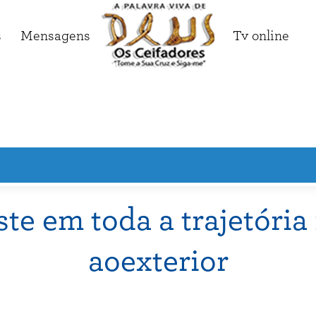
s
Mensagens
Tv online
te em toda a trajetóri
aoexterior