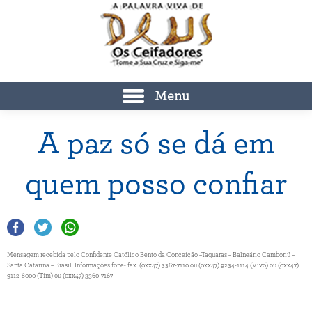
Menu
A paz só se dá em
quem posso confiar
Mensagem recebida pelo Confidente Católico Bento da Conceição –Taquaras – Balneário Camboriú –
Santa Catarina – Brasil. Informações fone- fax: (0xx47) 3367-7110 ou (0xx47) 9234-1114 (Vivo) ou (0xx47)
9112-8000 (Tim) ou (0xx47) 3360-7167