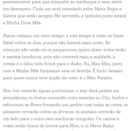
permanecerei para que ninguém se machuque e nem entre
em desespero. Cada um será consolado pelos Meus Anjos e
Santos que estão sempre Me servindo, e também junto estará
a Minha Doce Mãe.
Assim começa um novo tempo, e este tempo é como se fosse
Natal todos os dias, porque não haverá mais noite. As
crianças não serão só os pequeninos, quero dizer, todos terão
a mesma inocência, pois não crescerá mais a maldade, a
inveja e o ódio; tudo ficará para o diabo. Eu, Meu filho, junto
com a Minha Mãe formamos uma só família. É lindo demais
para quem nunca teve noção de como é o Meu Paraíso.
Nos rios correrão águas puríssimas; o mar dará peixes em
abundância; os frutos crescerão como estrelas no Céu, lindos e
saborosos; as flores formarão um jardim com todas as cores; os
pássaros revoarão sobre as árvores; os animais correrão de
um lado para o outro sem machucar ninguém. Os cantos e
vozes serão hinos de louvor para Mim, e os Meus Anjos