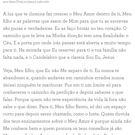
9112-8000 (Tim) ou (0xx47) 3360-7167
A luz que te ilumina faz crescer o Meu Amor dentro de ti, Meu
filho e as palavras que saem de Mim para que tu as escrevas
são puras e verdadeiras. Eu as faço brotar no teu coração. O
caminho que te leva na Minha direção tem uma finalidade: o
Céu. E a porta por onde irás passar está aberta a muito tempo
para ti. Na morada que Eu reservei para ti e tua família não
falta nada, e o Candelabro que a clareia Sou Eu, Jesus.
Veja, Meu filho, que Eu não Me separo de ti. Eu nunca te
abandonei e, quando andavas em caminhos errados nunca
deixei ninguém te machucar. Pus em ti um limite só para
conheceres o caminho da perdição e depois saberes o que
falar. Porque quem não teve experiência da vida lá fora não
sabe o que dizer. Para ti, Meu filho Bento, só dei um espaço
curto para depois seres chamado, como o foste. Quem duvida
dos teus ensinamentos sobre o Meu Amor é porque ainda não
Me conhece bem e quem procura os teus conselhos já são