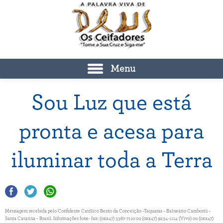
Menu
Sou Luz que está
pronta e acesa para
iluminar toda a Terra
Mensagem recebida pelo Confidente Católico Bento da Conceição –Taquaras – Balneário Camboriú –
Santa Catarina – Brasil. Informações fone- fax: (0xx47) 3367-7110 ou (0xx47) 9234-1114 (Vivo) ou (0xx47)