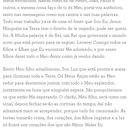
Meus escolhidos. Assim como fiz de Pedro, João, Paulo e
outros, a mesma coisa faço de ti; és Meu porta-voz autêntico,
tanto nas mensagens como nos cantos e nas tuas palavras.
Todo esse trabalho jorra de uma só fonte que Sou Eu, Jesus.
Ninguém na Terra tem o direito de te impedir, pode ser quem
for. A Minha palavra é de Rei, um Rei que governará o mundo
novo que está pronto para se erguer. Levarei Comigo todos os
filhos e filhas que Eu encontrar Me adorando, e por esses
filhos darei todo o Meu Amor como já venho dando.
Bento Meu filho amadíssimo, Sou Luz que está pronta e acesa
para iluminar toda a Terra. Os Meus Anjos estão ao Meu
redor para descermos juntos, com todo o Meu esplendor,
justamente na hora que ninguém espera. São pouquíssimos
os que estão Me esperando. O clarão, Meu filho, será como um
sinal, depois fechar-se-ão as cortinas do tempo; daí não
adiantará mais se arrepender, porque tudo foi consumado. As
trevas tomarão conta, dos corações, dos filhos ingratos e a luz
só ficará nos corações dos que são Meus. Neles Eu