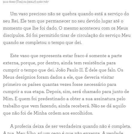
9112-8000 (Tim) ou (0xx47) 3360-7167
Um vaso precioso não se quebra quando está a serviço do
seu Rei. Ele tem que permanecer no seu devido lugar até o
momento que lhe foi dado. O mesmo aconteceu com os Meus
discípulos. Só foi permitido tirar de circulação do serviço Meu
quando se completou o tempo que dei.
Este vaso que representa estar fraco é somente a parte
externa, porque, por dentro, ainda tem resistência para
cumprir o tempo que dei. João Paulo II. É dele que falo. Os
Meus desígnios foram dados a ele, que deveria visitar
primeiro os países quantas vezes fosse necessário para
cumprir a sua etapa. Depois, sim, será chamado para junto de
Mim. E quem foi predestinado a obter a sua assinatura pelo
trabalho que vem fazendo, ainda receberá. Não se dá aquilo
que não foi de Minha ordem aos escolhidos.
A profecia deixa de ser verdadeira quando não é completa.
A tua, Meu filho, só um cego é que não enxerga. A verdade