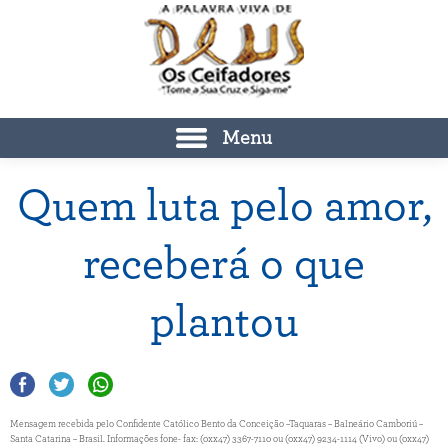
Menu
Quem luta pelo amor,
receberá o que
plantou
Mensagem recebida pelo Confidente Católico Bento da Conceição –Taquaras – Balneário Camboriú –
Santa Catarina – Brasil. Informações fone- fax: (0xx47) 3367-7110 ou (0xx47) 9234-1114 (Vivo) ou (0xx47)