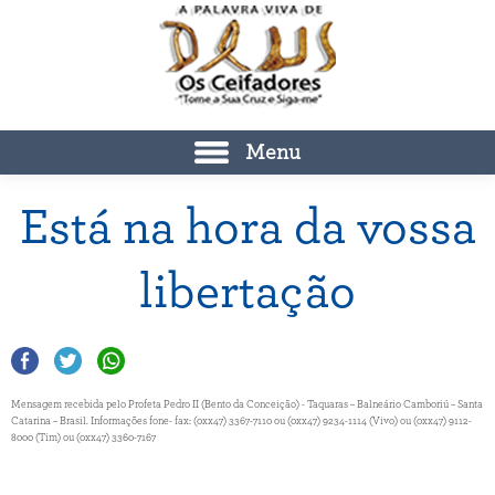
Menu
Está na hora da vossa
libertação
Mensagem recebida pelo Profeta Pedro II (Bento da Conceição) - Taquaras – Balneário Camboriú – Santa
Catarina – Brasil. Informações fone- fax: (0xx47) 3367-7110 ou (0xx47) 9234-1114 (Vivo) ou (0xx47) 9112-
8000 (Tim) ou (0xx47) 3360-7167