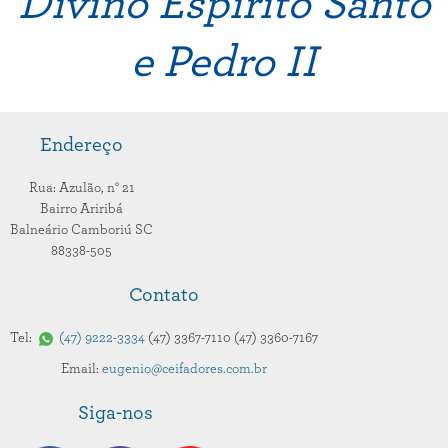
Divino Espírito Santo
e Pedro II
Endereço
Rua: Azulão,
n° 21
Bairro Ariribá
Balneário Camboriú
SC
88338-505
Contato
Tel:
47
9222-3334
47
3367-7110
47
3360-7167
Email:
eugenio@ceifadores.com.br
Siga-nos