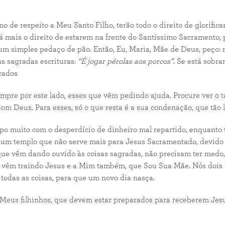
 respeito a Meu Santo Filho, terão todo o direito de glorifica
rá mais o direito de estarem na frente do Santíssimo Sacramento, 
um simples pedaço de pão. Então, Eu, Maria, Mãe de Deus, peço:
as sagradas escrituras:
“É jogar pérolas aos porcos”
. Se está sobr
cados
mpre por este lado, esses que vêm pedindo ajuda. Procure ver o t
m Deus. Para esses, só o que resta é a sua condenação, que tão l
 muito com o desperdício de dinheiro mal repartido, enquanto 
m templo que não serve mais para Jesus Sacramentado, devido à fa
ue vêm dando ouvido às coisas sagradas, não precisam ter medo,
 vêm traindo Jesus e a Mim também, que Sou Sua Mãe. Nós dois so
todas as coisas, para que um novo dia nasça.
us filhinhos, que devem estar preparados para receberem Jesus 