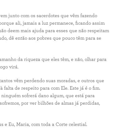
rem junto com os sacerdotes que vêm fazendo
porque ali, jamais a luz permanece, ficando assim
 não deem mais ajuda para esses que não respeitam
ando, dê então aos pobres que pouco têm para se
amanho da riqueza que eles têm, e não, olhar para
ogo virá.
tantos vêm perdendo suas moradas, e outros que
lta de respeito para com Ele. Este já é o fim.
 ninguém sofrerá dano algum, que está para
fremos, por ver bilhões de almas já perdidas,
e Eu, Maria, com toda a Corte celestial.