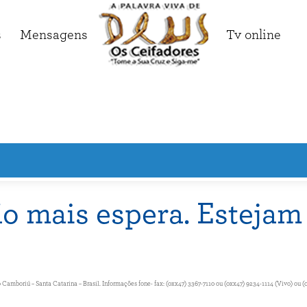
s
Mensagens
Tv online
o mais espera. Estejam
amboriú – Santa Catarina – Brasil. Informações fone- fax: (0xx47) 3367-7110 ou (0xx47) 9234-1114 (Vivo) ou (