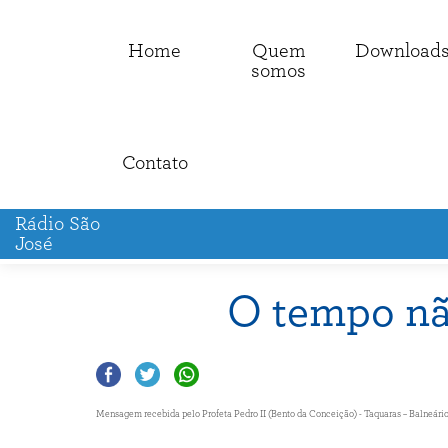
Home
Quem
Download
somos
Contato
Rádio São
José
O tempo nã
Mensagem recebida pelo Profeta Pedro II (Bento da Conceição) - Taquaras – Balneário C