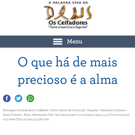
Menu
O que há de mais
precioso é a alma
Mensagem recebida pelo Confidente Católico Bento da Conceição –Taquaras – Balneário Camboriú –
Santa Catarina – Brasil. Informações fone- fax: (0xx47) 3367-7110 ou (0xx47) 9234-1114 (Vivo) ou (0xx47)
9112-8000 (Tim) ou (0xx47) 3360-7167