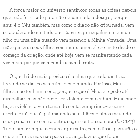
A força maior do universo santificou todas as coisas depois
que tudo foi criado para não deixar nada a desejar, porque
aqui é o Céu também, mas como o diabo não criou nada, vem
se apoderando em tudo que Eu criei, principalmente em um
filho ou uma filha quando vem fazendo a Minha Vontade. Uma
mãe que cria seus filhos com muito amor, ele se mete desde o
começo da criação, onde até hoje vem se manifestando cada
vez mais, porque está vendo a sua derrota.
O que há de mais precioso é a alma que cada um traz,
livrando-se das coisas ruins deste mundo. Por isso, Meus
filhos, não tenham medo, porque o que é Meu, ele pode até
atrapalhar, mas não pode ser violento com nenhum Meu, onde
hoje a violência vem tomando conta, cumprindo-se como
escrito está, que é: pai matando seus filhos e filhos matando
seus pais, irmão contra outro, sogra contra sua nora
(Lc 12,53)
.
Tudo isto teria que acontecer primeiro, como disse: passarão o
céu e a Terra, mas não passarão as palavras que foram