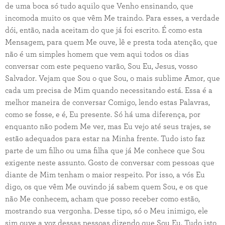
de uma boca só tudo aquilo que Venho ensinando, que
incomoda muito os que vêm Me traindo. Para esses, a verdade
dói, então, nada aceitam do que já foi escrito. É como esta
Mensagem, para quem Me ouve, lê e presta toda atenção, que
não é um simples homem que vem aqui todos os dias
conversar com este pequeno varão, Sou Eu, Jesus, vosso
Salvador. Vejam que Sou o que Sou, o mais sublime Amor, que
cada um precisa de Mim quando necessitando está. Essa é a
melhor maneira de conversar Comigo, lendo estas Palavras,
como se fosse, e é, Eu presente. Só há uma diferença, por
enquanto não podem Me ver, mas Eu vejo até seus trajes, se
estão adequados para estar na Minha frente. Tudo isto faz
parte de um filho ou uma filha que já Me conhece que Sou
exigente neste assunto. Gosto de conversar com pessoas que
diante de Mim tenham o maior respeito. Por isso, a vós Eu
digo, os que vêm Me ouvindo já sabem quem Sou, e os que
não Me conhecem, acham que posso receber como estão,
mostrando sua vergonha. Desse tipo, só o Meu inimigo, ele
sim ouve a voz dessas pessoas dizendo que Sou Eu. Tudo isto