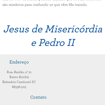
são mistérios para confundir os que vêm Me traindo.
Jesus de Misericórdia
e Pedro II
Endereço
Rua: Azulão,
n° 21
Bairro Ariribá
Balneário Camboriú
SC
88338-505
Contato