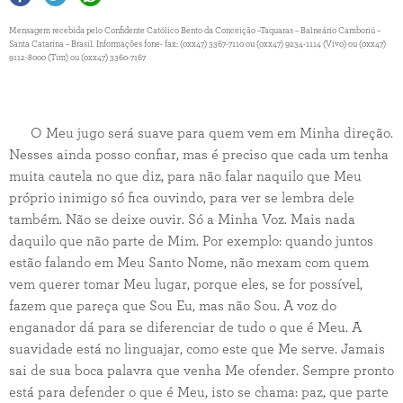
Mensagem recebida pelo Confidente Católico Bento da Conceição –Taquaras – Balneário Camboriú –
Santa Catarina – Brasil. Informações fone- fax: (0xx47) 3367-7110 ou (0xx47) 9234-1114 (Vivo) ou (0xx47)
9112-8000 (Tim) ou (0xx47) 3360-7167
O Meu jugo será suave para quem vem em Minha direção.
Nesses ainda posso confiar, mas é preciso que cada um tenha
muita cautela no que diz, para não falar naquilo que Meu
próprio inimigo só fica ouvindo, para ver se lembra dele
também. Não se deixe ouvir. Só a Minha Voz. Mais nada
daquilo que não parte de Mim. Por exemplo: quando juntos
estão falando em Meu Santo Nome, não mexam com quem
vem querer tomar Meu lugar, porque eles, se for possível,
fazem que pareça que Sou Eu, mas não Sou. A voz do
enganador dá para se diferenciar de tudo o que é Meu. A
suavidade está no linguajar, como este que Me serve. Jamais
sai de sua boca palavra que venha Me ofender. Sempre pronto
está para defender o que é Meu, isto se chama: paz, que parte