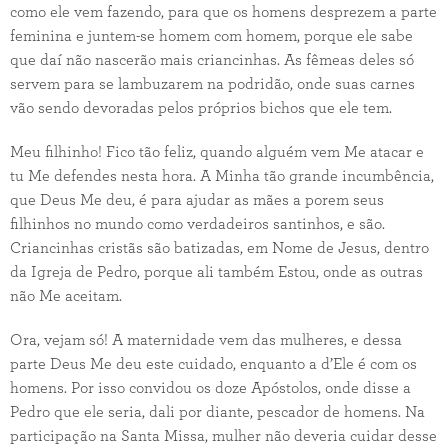
como ele vem fazendo, para que os homens desprezem a parte
feminina e juntem-se homem com homem, porque ele sabe
que daí não nascerão mais criancinhas. As fêmeas deles só
servem para se lambuzarem na podridão, onde suas carnes
vão sendo devoradas pelos próprios bichos que ele tem.
Meu filhinho! Fico tão feliz, quando alguém vem Me atacar e
tu Me defendes nesta hora. A Minha tão grande incumbência,
que Deus Me deu, é para ajudar as mães a porem seus
filhinhos no mundo como verdadeiros santinhos, e são.
Criancinhas cristãs são batizadas, em Nome de Jesus, dentro
da Igreja de Pedro, porque ali também Estou, onde as outras
não Me aceitam.
Ora, vejam só! A maternidade vem das mulheres, e dessa
parte Deus Me deu este cuidado, enquanto a d’Ele é com os
homens. Por isso convidou os doze Apóstolos, onde disse a
Pedro que ele seria, dali por diante, pescador de homens. Na
participação na Santa Missa, mulher não deveria cuidar desse