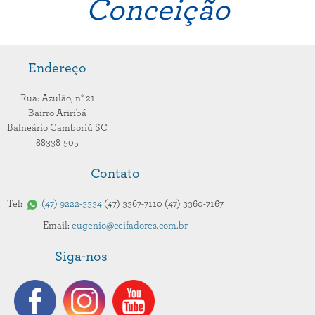
Conceição
Endereço
Rua: Azulão,
n° 21
Bairro Ariribá
Balneário Camboriú
SC
88338-505
Contato
Tel:
47
9222-3334
47
3367-7110
47
3360-7167
Email:
eugenio@ceifadores.com.br
Siga-nos