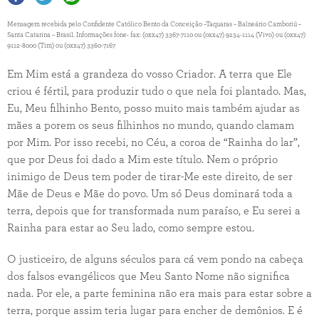
Mensagem recebida pelo Confidente Católico Bento da Conceição –Taquaras – Balneário Camboriú –
Santa Catarina – Brasil. Informações fone- fax: (0xx47) 3367-7110 ou (0xx47) 9234-1114 (Vivo) ou (0xx47)
9112-8000 (Tim) ou (0xx47) 3360-7167
Em Mim está a grandeza do vosso Criador. A terra que Ele
criou é fértil, para produzir tudo o que nela foi plantado. Mas,
Eu, Meu filhinho Bento, posso muito mais também ajudar as
mães a porem os seus filhinhos no mundo, quando clamam
por Mim. Por isso recebi, no Céu, a coroa de “Rainha do lar”,
que por Deus foi dado a Mim este título. Nem o próprio
inimigo de Deus tem poder de tirar-Me este direito, de ser
Mãe de Deus e Mãe do povo. Um só Deus dominará toda a
terra, depois que for transformada num paraíso, e Eu serei a
Rainha para estar ao Seu lado, como sempre estou.
O justiceiro, de alguns séculos para cá vem pondo na cabeça
dos falsos evangélicos que Meu Santo Nome não significa
nada. Por ele, a parte feminina não era mais para estar sobre a
terra, porque assim teria lugar para encher de demônios. E é