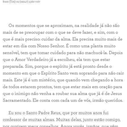
8000 (Tim) ou (0xx47) 3360-7167
Os momentos que se aproximam, na realidade já não são
mais de se preocupar com o que se deve fazer, e sim, com o
que é mais preciso: cuidar da alma. Ela precisa muito mais de
estar em dia com Nosso Senhor. É como uma planta muito
sensível, tem que tomar cuidado para não machucá-la. Depois
que o Amor Verdadeiro já a escolheu, ela tem que estar
preparada. Sim, porque o espírito já está pronto desde o
momento em que o Espírito Santo vem soprando para não cair
mais. Este já é um mistério, que quando vem chegando a hora
de todos estarem prontos, tem que estar mais em oração para
que o inimigo não venha a roubar sua alma que já é de Jesus
Sacramentado. Ele conta com cada um de vós, irmão queridos.
Eu sou o Santo Padre Reus, que por muitos anos fui
confessor de muitas almas. Muitas delas, junto estão comigo,
por ouvirem meus conselhos. Agora vocês, irmãos, que vêm