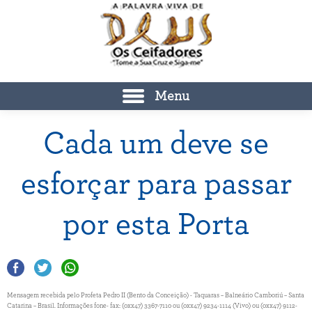
Menu
Cada um deve se
esforçar para passar
por esta Porta
Mensagem recebida pelo Profeta Pedro II (Bento da Conceição) - Taquaras – Balneário Camboriú – Santa
Catarina – Brasil. Informações fone- fax: (0xx47) 3367-7110 ou (0xx47) 9234-1114 (Vivo) ou (0xx47) 9112-