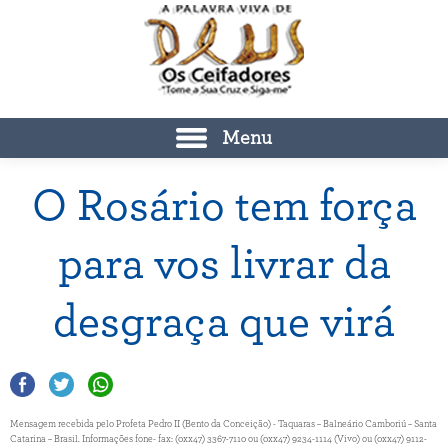
Menu
O Rosário tem força
para vos livrar da
desgraça que virá
Mensagem recebida pelo Profeta Pedro II (Bento da Conceição) - Taquaras – Balneário Camboriú – Santa
Catarina – Brasil. Informações fone- fax: (0xx47) 3367-7110 ou (0xx47) 9234-1114 (Vivo) ou (0xx47) 9112-