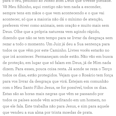
para o céu, pedindo ao Nosso Bom Deus que tivesse piedade.
Vê Meu filhinho, aqui contigo não tem nada a esconder,
sempre tens em mãos o que vem acontecendo e o que vai
acontecer, só que a maioria não dá o mínimo de atenção,
preferem viver como animais, sem oração e muito mais sem
Deus. Olhe que a própria natureza vem agindo rápido,
dizendo que não se tem tempo para se livrar da desgraça sem
rezar a todo o momento. Um Juiz já deu a Sua sentença para
todos os que vêm por este Caminho. Livres vocês estarão no
que irá acontecer. Permaneçam onde estão. Não vão em busca
de proteção, em lugar que só falam em Deus, já de Mim nada
dizem. Para esses, pouca coisa resta. Já aonde se reza o Terço
todos os dias, estão protegidos. Vejam que o Rosário tem força
para vos livrar da desgraça que virá. Estejam em comunhão
com o Meu Santo Filho Jesus, se for possível, todos os dias.
Estas são as horas mais negras que vêm se passando por
todos os países aonde vêm acreditando em um homem, no
que ele fala. Este trabalha não para Jesus, e sim para aquele
que vendeu a sua alma por trinta moedas de prata.