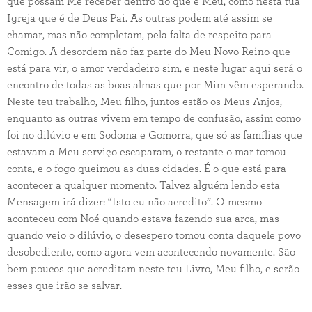
que possam Me receber dentro do que é Meu, como nesta tua
Igreja que é de Deus Pai. As outras podem até assim se
chamar, mas não completam, pela falta de respeito para
Comigo. A desordem não faz parte do Meu Novo Reino que
está para vir, o amor verdadeiro sim, e neste lugar aqui será o
encontro de todas as boas almas que por Mim vêm esperando.
Neste teu trabalho, Meu filho, juntos estão os Meus Anjos,
enquanto as outras vivem em tempo de confusão, assim como
foi no dilúvio e em Sodoma e Gomorra, que só as famílias que
estavam a Meu serviço escaparam, o restante o mar tomou
conta, e o fogo queimou as duas cidades. É o que está para
acontecer a qualquer momento. Talvez alguém lendo esta
Mensagem irá dizer: “Isto eu não acredito”. O mesmo
aconteceu com Noé quando estava fazendo sua arca, mas
quando veio o dilúvio, o desespero tomou conta daquele povo
desobediente, como agora vem acontecendo novamente. São
bem poucos que acreditam neste teu Livro, Meu filho, e serão
esses que irão se salvar.