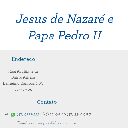
Jesus de Nazaré e
Papa Pedro II
Endereço
Rua: Azulão,
n° 21
Bairro Ariribá
Balneário Camboriú
SC
88338-505
Contato
Tel:
47
9222-3334
47
3367-7110
47
3360-7167
Email:
eugenio@ceifadores.com.br