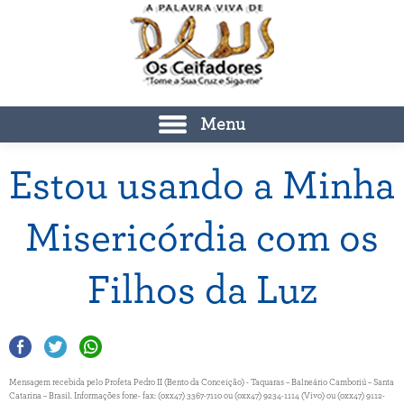
Menu
Estou usando a Minha
Misericórdia com os
Filhos da Luz
Mensagem recebida pelo Profeta Pedro II (Bento da Conceição) - Taquaras – Balneário Camboriú – Santa
Catarina – Brasil. Informações fone- fax: (0xx47) 3367-7110 ou (0xx47) 9234-1114 (Vivo) ou (0xx47) 9112-