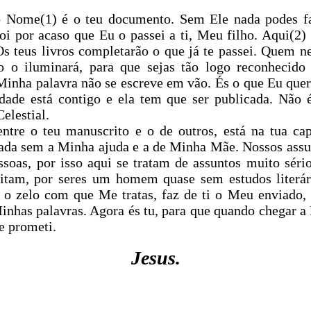
Nome(1) é o teu documento. Sem Ele nada podes fa
oi por acaso que Eu o passei a ti, Meu filho. Aqui(2)
s teus livros completarão o que já te passei. Quem ne
o o iluminará, para que sejas tão logo reconhecido
Minha palavra não se escreve em vão. És o que Eu que
dade está contigo e ela tem que ser publicada. Não é
elestial.
entre o teu manuscrito e o de outros, está na tua ca
nada sem a Minha ajuda e a de Minha Mãe. Nossos assu
soas, por isso aqui se tratam de assuntos muito sério
eitam, por seres um homem quase sem estudos literá
e o zelo com que Me tratas, faz de ti o Meu enviado
Minhas palavras. Agora és tu, para que quando chegar 
te prometi.
Jesus.