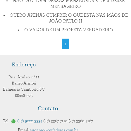
NÃO DUVIDEM DESSAS MENSAGENS E NEM DESSE
MENSAGEIRO
QUERO APENAS CUMPRIR O QUE ESTÁ NAS MÃOS DE
JOÃO PAULO II
O VALOR DE UM PROFETA VERDADEIRO
1
Endereço
Rua: Azulão,
n° 21
Bairro Ariribá
Balneário Camboriú
SC
88338-505
Contato
Tel:
47
9222-3334
47
3367-7110
47
3360-7167
Email:
eugenio@ceifadores.com.br