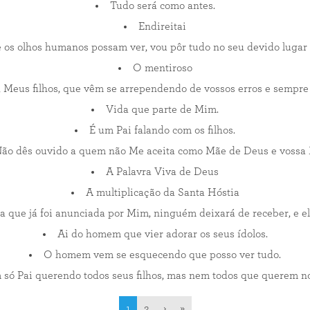
Tudo será como antes.
Endireitai
 os olhos humanos possam ver, vou pôr tudo no seu devido lugar
O mentiroso
s, Meus filhos, que vêm se arrependendo de vossos erros e sempr
Vida que parte de Mim.
É um Pai falando com os filhos.
ão dês ouvido a quem não Me aceita como Mãe de Deus e vossa
A Palavra Viva de Deus
A multiplicação da Santa Hóstia
 que já foi anunciada por Mim, ninguém deixará de receber, e ela
Ai do homem que vier adorar os seus ídolos.
O homem vem se esquecendo que posso ver tudo.
 só Pai querendo todos seus filhos, mas nem todos que querem no
1
2
›
»