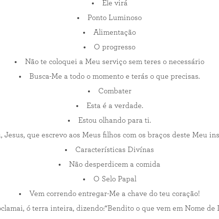
Ele virá
Ponto Luminoso
Alimentação
O progresso
Não te coloquei a Meu serviço sem teres o necessário
Busca-Me a todo o momento e terás o que precisas.
Combater
Esta é a verdade.
Estou olhando para ti.
, Jesus, que escrevo aos Meus filhos com os braços deste Meu in
Características Divínas
Não desperdicem a comida
O Selo Papal
Vem correndo entregar-Me a chave do teu coração!
oclamai, ó terra inteira, dizendo:“Bendito o que vem em Nome de 