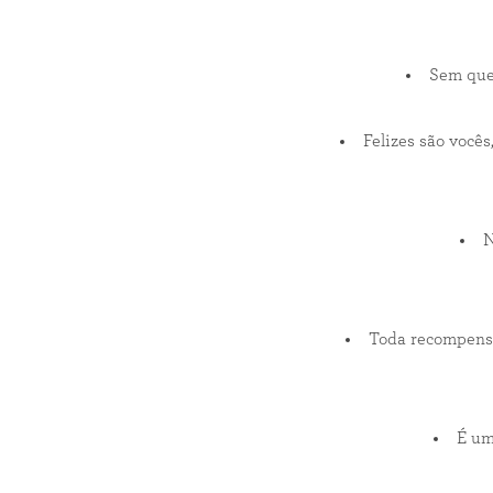
Sem que
Felizes são você
N
Toda recompensa
É um