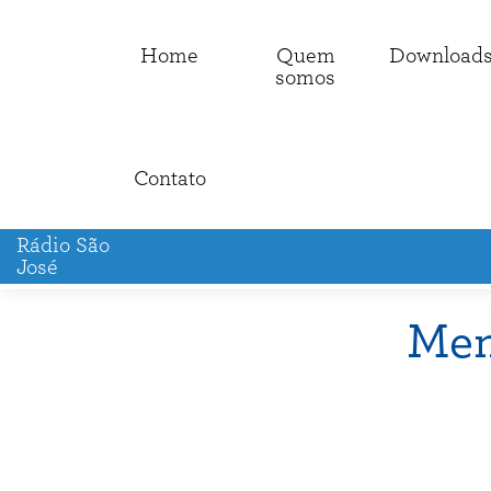
Home
Quem
Download
somos
Contato
Rádio São
José
Men