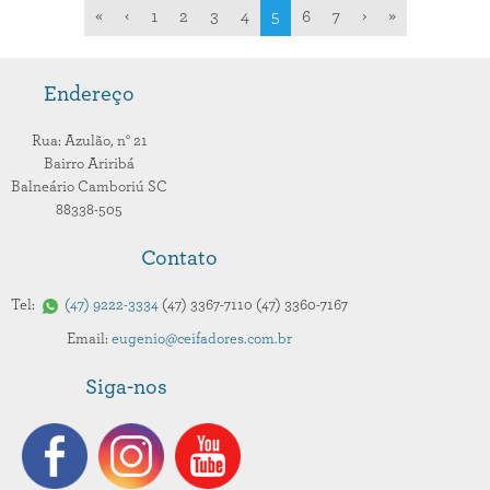
«
‹
1
2
3
4
5
6
7
›
»
Endereço
Rua: Azulão,
n° 21
Bairro Ariribá
Balneário Camboriú
SC
88338-505
Contato
Tel:
47
9222-3334
47
3367-7110
47
3360-7167
Email:
eugenio@ceifadores.com.br
Siga-nos