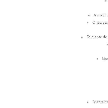
A maior 
O teu com
És diante de
Que
Diante d