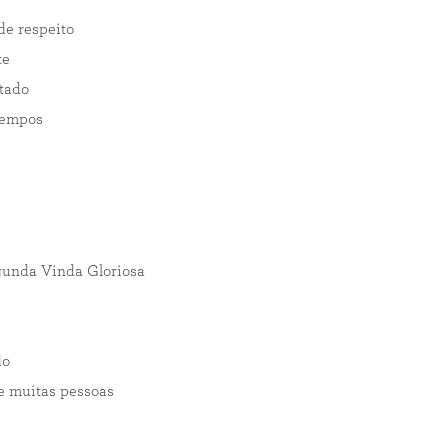
de respeito
te
tado
 tempos
egunda Vinda Gloriosa
do
e muitas pessoas