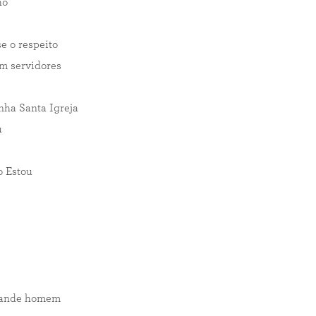
ho
e o respeito
em servidores
nha Santa Igreja
u
o Estou
grande homem