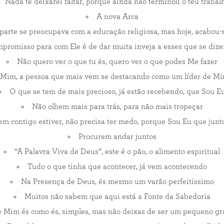
Nada te deixarei faltar, porque ainda não terminou o teu trabal
A nova Arca
parte se preocupava com a educação religiosa, mas hoje, acabou-s
promisso para com Ele é de dar muita inveja a esses que se diz
Não quero ver o que tu és, quero ver o que podes Me fazer
 Mim, a pessoa que mais vem se destacando como um líder de Mi
O que se tem de mais precioso, já estão recebendo, que Sou E
Não olhem mais para trás, para não mais tropeçar
m contigo estiver, não precisa ter medo, porque Sou Eu que junt
Procurem andar juntos
“A Palavra Viva de Deus”, este é o pão, o alimento espiritual
Tudo o que tinha que acontecer, já vem acontecendo
Na Presença de Deus, és mesmo um varão perfeitíssimo
Muitos não sabem que aqui está a Fonte da Sabedoria
e Mim és como és, simples, mas não deixas de ser um pequeno 