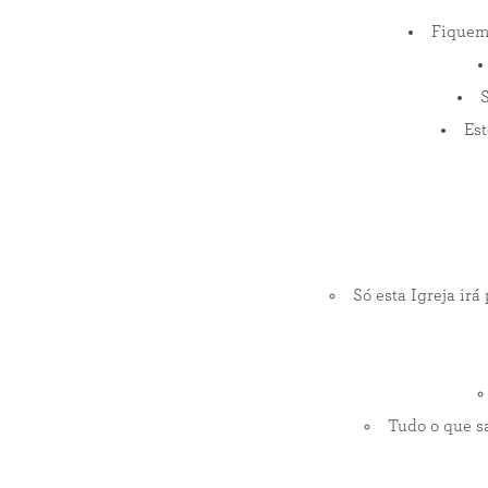
Fiquem 
S
Est
Só esta Igreja ir
Tudo o que s