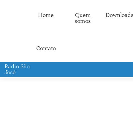
Home
Quem
Download
somos
Contato
Rádio São
José