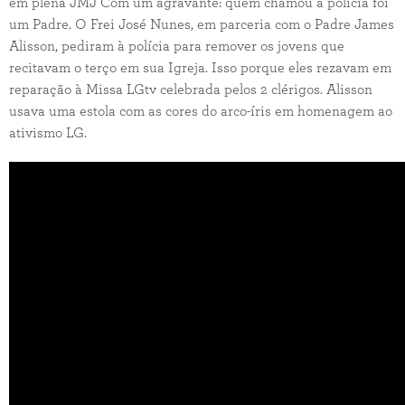
em plena JMJ Com um agravante: quem chamou a polícia foi
um Padre. O Frei José Nunes, em parceria com o Padre James
Alisson, pediram à polícia para remover os jovens que
recitavam o terço em sua Igreja. Isso porque eles rezavam em
reparação à Missa LGtv celebrada pelos 2 clérigos. Alisson
usava uma estola com as cores do arco-íris em homenagem ao
ativismo LG.