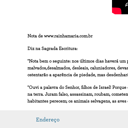
Nota de www.rainhamaria.com.br
Diz na Sagrada Escritura:
"Nota bem o seguinte: nos últimos dias haverá um pe
malvados,desalmados, desleais, caluniadores, devass
ostentarão a aparência de piedade, mas desdenharão 
"Ouvi a palavra do Senhor, filhos de Israel! Porq
na terra. Juram falso, assassinam, roubam, cometem 
habitantes perecem; os animais selvagens, as aves 
Endereço