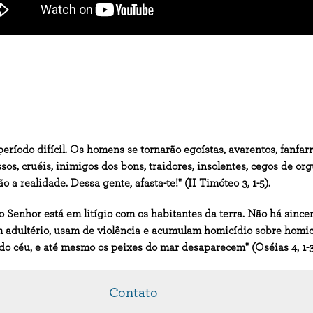
ríodo difícil. Os homens se tornarão egoístas, avarentos, fanfarrõ
os, cruéis, inimigos dos bons, traido­res, insolentes, cegos de o
a realidade. Dessa gente, afasta-te!" (II Timóteo 3, 1-5).
ue o Senhor está em litígio com os habitantes da terra. Não há s
adultério, usam de violência e acumulam homicídio sobre homicídio
do céu, e até mesmo os peixes do mar desaparecem" (Oséias 4, 1-3
Contato