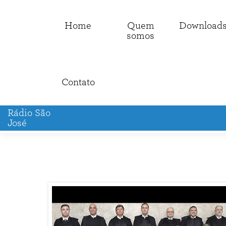
Home
Quem
Download
somos
Contato
Rádio São
José