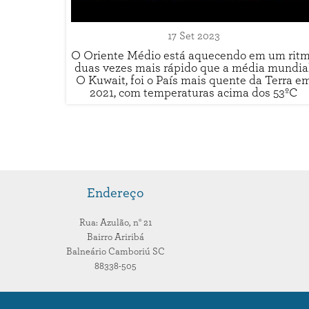
17 Set 2023
O Oriente Médio está aquecendo em um rit
duas vezes mais rápido que a média mundial
O Kuwait, foi o País mais quente da Terra e
2021, com temperaturas acima dos 53ºC
Endereço
Rua: Azulão,
n° 21
Bairro Ariribá
Balneário Camboriú
SC
88338-505