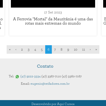
17 Set 2023
mo
A Ferrovia "Mortal" da Mauritânia é uma das
.
rotas mais extremas do mundo
G
m
«
‹
2
3
4
5
6
7
8
9
10
11
›
»
Contato
Tel:
47
9222-3334
47
3367-7110
47
3360-7167
Email:
eugenio@ceifadores.com.br
Desenvolvido por Aqui Cursos