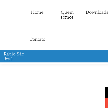
Home
Quem
Download
somos
Contato
Rádio São
José