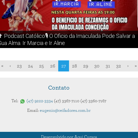
✝️ Podcast Católico🎙️ O Oficio da Imaculada Pode Salvar a
Sua Alma. Ir Marcia e Ir Aline
«
‹
23
24
25
26
27
28
29
30
31
32
›
»
Contato
Tel:
47
9222-3334
47
3367-7110
47
3360-7167
Email:
eugenio@ceifadores.com.br
Desenvolvido por Aqui Cursos