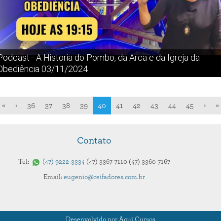
Podcast - A Historia do Pombo, da Arca e da Igreja da
Obediência 03/11/2024
«
‹
36
37
38
39
40
41
42
43
44
45
›
»
Contato
Tel:
47
9222-3334
47
3367-7110
47
3360-7167
Email:
eugenio@ceifadores.com.br
Desenvolvido por Aqui Cursos