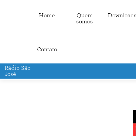
Home
Quem
Download
somos
Contato
Rádio São
José