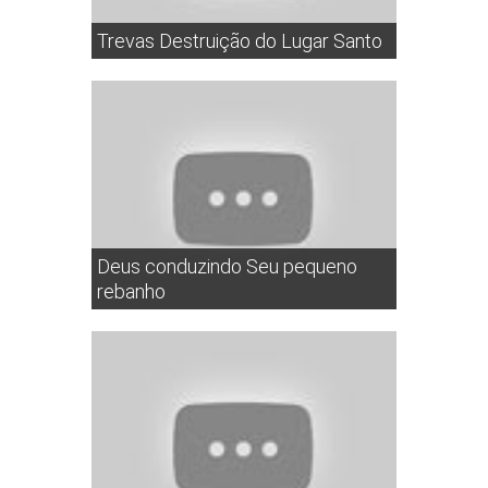
Trevas Destruição do Lugar Santo
Deus conduzindo Seu pequeno
rebanho