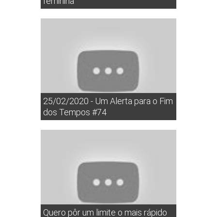
feminina
25/02/2020 - Um Alerta para o Fim
dos Tempos #74
Quero pôr um limite o mais rápido