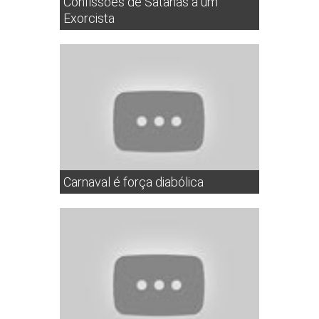
Confissões de Satanás a um
Exorcista
Carnaval é força diabólica