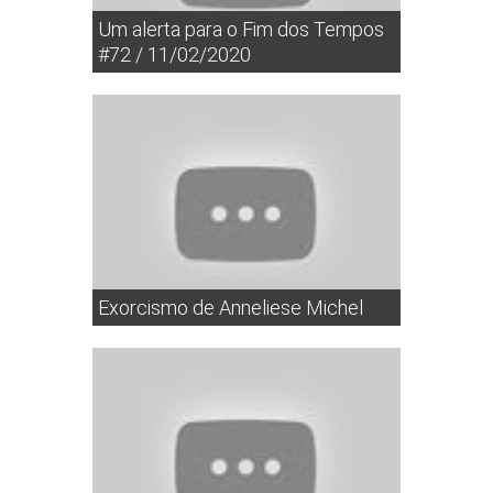
Um alerta para o Fim dos Tempos
#72 / 11/02/2020
Exorcismo de Anneliese Michel