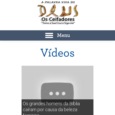
Menu
Vídeos
Os grandes homens da Bíblia
caíram por causa da beleza