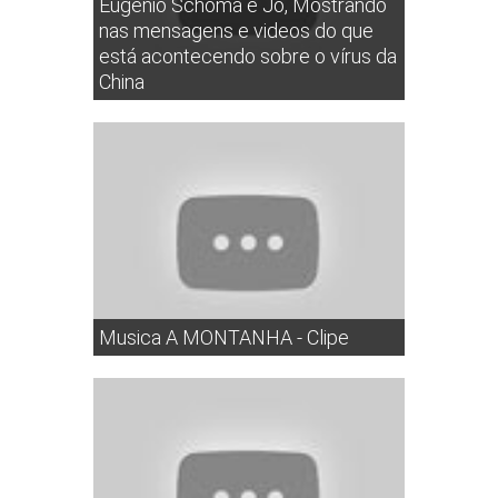
Eugênio Schoma e Jo, Mostrando
nas mensagens e videos do que
está acontecendo sobre o vírus da
China
Musica A MONTANHA - Clipe