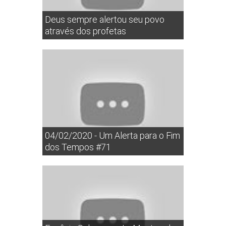
Deus sempre alertou seu povo
através dos profetas
04/02/2020 - Um Alerta para o Fim
dos Tempos #71