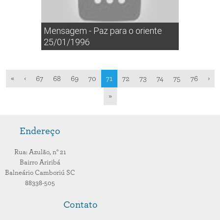
Mensagem - Paz para o oriente
25/01/1996
«
‹
67
68
69
70
71
72
73
74
75
76
›
»
Endereço
Rua: Azulão,
n° 21
Bairro Ariribá
Balneário Camboriú
SC
88338-505
Contato