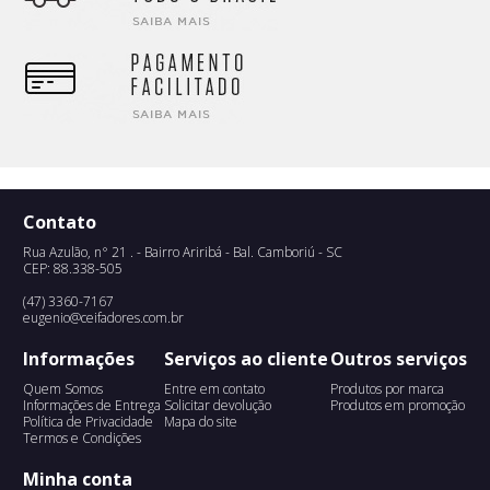
Contato
Rua Azulão, n° 21 . - Bairro Ariribá - Bal. Camboriú - SC
CEP: 88.338-505
(47) 3360-7167
eugenio@ceifadores.com.br
Informações
Serviços ao cliente
Outros serviços
Quem Somos
Entre em contato
Produtos por marca
Informações de Entrega
Solicitar devolução
Produtos em promoção
Política de Privacidade
Mapa do site
Termos e Condições
Minha conta